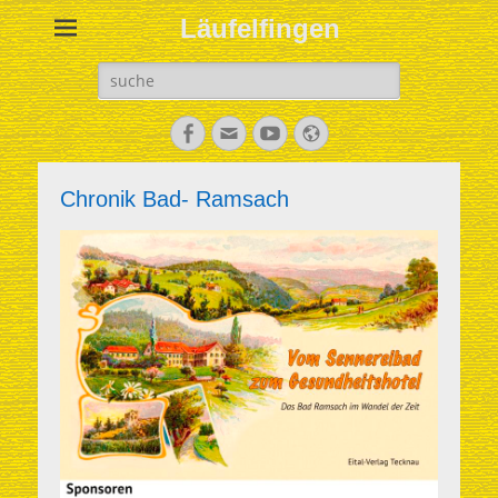
Läufelfingen
Search
for:
Facebook
Email
YouTube
Website
Chronik Bad- Ramsach